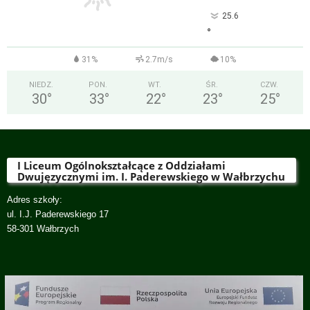
25.6
°
31%
2.7m/s
10%
NIEDZ.
PON.
WT.
ŚR.
CZW.
30
°
33
°
22
°
23
°
25
°
I Liceum Ogólnokształcące z Oddziałami
Dwujęzycznymi im. I. Paderewskiego w Wałbrzychu
Adres szkoły:
ul. I.J. Paderewskiego 17
58-301 Wałbrzych