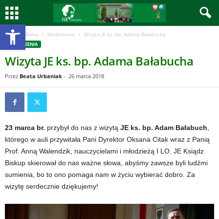
Otwórz pasek narzędzi
Strona główna
Wydarzenia
Wizyta JE ks. bp. Adama Bałabucha
WYDARZENIA
Wizyta JE ks. bp. Adama Bałabucha
Przez
Beata Urbaniak
-
26 marca 2018
23 marca br.
przybył do nas z wizytą
JE ks. bp. Adam Bałabuch
,
którego w auli przywitała Pani Dyrektor Oksana Citak wraz z Panią
Prof. Anną Walendzik, nauczycielami i młodzieżą I LO. JE Ksiądz
Biskup skierował do nas ważne słowa, abyśmy zawsze byli ludźmi
sumienia, bo to ono pomaga nam w życiu wybierać dobro. Za
wizytę serdecznie dziękujemy!