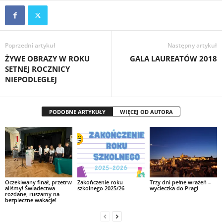
Poprzedni artykuł
Następny artykuł
ŻYWE OBRAZY W ROKU
GALA LAUREATÓW 2018
SETNEJ ROCZNICY
NIEPODLEGŁEJ
PODOBNE ARTYKUŁY
WIĘCEJ OD AUTORA
Oczekiwany finał, przetrw
Zakończenie roku
Trzy dni pełne wrażeń –
aliśmy! Świadectwa
szkolnego 2025/26
wycieczka do Pragi
rozdane, ruszamy na
bezpieczne wakacje!