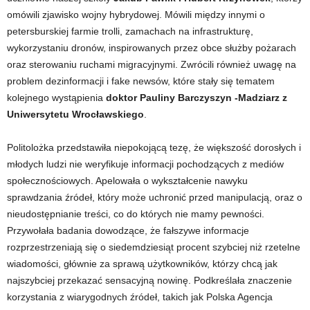
omówili zjawisko wojny hybrydowej. Mówili między innymi o
petersburskiej farmie trolli, zamachach na infrastrukturę,
wykorzystaniu dronów, inspirowanych przez obce służby pożarach
oraz sterowaniu ruchami migracyjnymi. Zwrócili również uwagę na
problem dezinformacji i fake newsów, które stały się tematem
kolejnego wystąpienia
doktor Pauliny Barczyszyn -Madziarz z
Uniwersytetu Wrocławskiego
.
Politolożka przedstawiła niepokojącą tezę, że większość dorosłych i
młodych ludzi nie weryfikuje informacji pochodzących z mediów
społecznościowych. Apelowała o wykształcenie nawyku
sprawdzania źródeł, który może uchronić przed manipulacją, oraz o
nieudostępnianie treści, co do których nie mamy pewności.
Przywołała badania dowodzące, że fałszywe informacje
rozprzestrzeniają się o siedemdziesiąt procent szybciej niż rzetelne
wiadomości, głównie za sprawą użytkowników, którzy chcą jak
najszybciej przekazać sensacyjną nowinę. Podkreślała znaczenie
korzystania z wiarygodnych źródeł, takich jak Polska Agencja