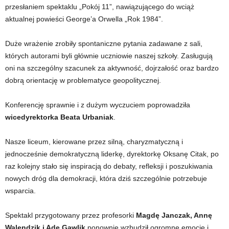
przesłaniem spektaklu „Pokój 11”, nawiązującego do wciąż
aktualnej powieści George’a Orwella „Rok 1984”.
Duże wrażenie zrobiły spontaniczne pytania zadawane z sali,
których autorami byli głównie uczniowie naszej szkoły. Zasługują
oni na szczególny szacunek za aktywność, dojrzałość oraz bardzo
dobrą orientację w problematyce geopolitycznej.
Konferencję sprawnie i z dużym wyczuciem poprowadziła
wicedyrektorka Beata Urbaniak
.
Nasze liceum, kierowane przez silną, charyzmatyczną i
jednocześnie demokratyczną liderkę, dyrektorkę Oksanę Citak, po
raz kolejny stało się inspiracją do debaty, refleksji i poszukiwania
nowych dróg dla demokracji, która dziś szczególnie potrzebuje
wsparcia.
Spektakl przygotowany przez profesorki
Magdę Janczak, Annę
Walendzik i Adę Gawlik
ponownie wzbudził ogromne emocje i