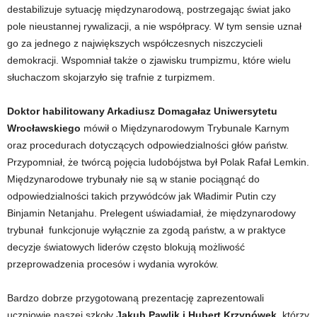
destabilizuje sytuację międzynarodową, postrzegając świat jako
pole nieustannej rywalizacji, a nie współpracy. W tym sensie uznał
go za jednego z największych współczesnych niszczycieli
demokracji. Wspomniał także o zjawisku trumpizmu, które wielu
słuchaczom skojarzyło się trafnie z turpizmem.
Doktor habilitowany Arkadiusz Domagałaz Uniwersytetu
Wrocławskiego
mówił o Międzynarodowym Trybunale Karnym
oraz procedurach dotyczących odpowiedzialności głów państw.
Przypomniał, że twórcą pojęcia ludobójstwa był Polak Rafał Lemkin.
Międzynarodowe trybunały nie są w stanie pociągnąć do
odpowiedzialności takich przywódców jak Władimir Putin czy
Binjamin Netanjahu. Prelegent uświadamiał, że międzynarodowy
trybunał funkcjonuje wyłącznie za zgodą państw, a w praktyce
decyzje światowych liderów często blokują możliwość
przeprowadzenia procesów i wydania wyroków.
Bardzo dobrze przygotowaną prezentację zaprezentowali
uczniowie naszej szkoły
Jakub Pawlik i Hubert Krzynówek
, którzy