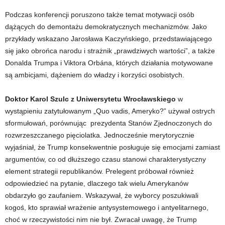
Podczas konferencji poruszono także temat motywacji osób
dążących do demontażu demokratycznych mechanizmów. Jako
przykłady wskazano Jarosława Kaczyńskiego, przedstawiającego
się jako obrońca narodu i strażnik „prawdziwych wartości”, a także
Donalda Trumpa i Viktora Orbána, których działania motywowane
są ambicjami, dążeniem do władzy i korzyści osobistych.
Doktor Karol Szulc z Uniwersytetu Wrocławskiego
w
wystąpieniu zatytułowanym „Quo vadis, Ameryko?” używał ostrych
sformułowań, porównując prezydenta Stanów Zjednoczonych do
rozwrzeszczanego pięciolatka. Jednocześnie merytorycznie
wyjaśniał, że Trump konsekwentnie posługuje się emocjami zamiast
argumentów, co od dłuższego czasu stanowi charakterystyczny
element strategii republikanów. Prelegent próbował również
odpowiedzieć na pytanie, dlaczego tak wielu Amerykanów
obdarzyło go zaufaniem. Wskazywał, że wyborcy poszukiwali
kogoś, kto sprawiał wrażenie antysystemowego i antyelitarnego,
choć w rzeczywistości nim nie był. Zwracał uwagę, że Trump