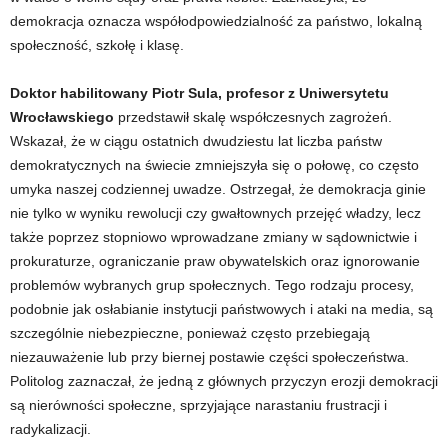
demokracja oznacza współodpowiedzialność za państwo, lokalną
społeczność, szkołę i klasę.
Doktor habilitowany Piotr Sula, profesor z Uniwersytetu
Wrocławskiego
przedstawił skalę współczesnych zagrożeń.
Wskazał, że w ciągu ostatnich dwudziestu lat liczba państw
demokratycznych na świecie zmniejszyła się o połowę, co często
umyka naszej codziennej uwadze. Ostrzegał, że demokracja ginie
nie tylko w wyniku rewolucji czy gwałtownych przejęć władzy, lecz
także poprzez stopniowo wprowadzane zmiany w sądownictwie i
prokuraturze, ograniczanie praw obywatelskich oraz ignorowanie
problemów wybranych grup społecznych. Tego rodzaju procesy,
podobnie jak osłabianie instytucji państwowych i ataki na media, są
szczególnie niebezpieczne, ponieważ często przebiegają
niezauważenie lub przy biernej postawie części społeczeństwa.
Politolog zaznaczał, że jedną z głównych przyczyn erozji demokracji
są nierówności społeczne, sprzyjające narastaniu frustracji i
radykalizacji.