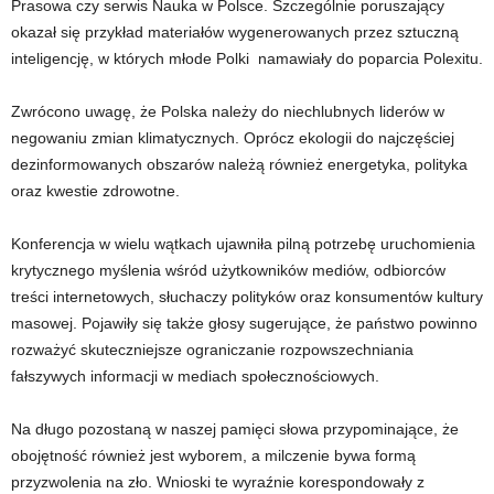
Prasowa czy serwis Nauka w Polsce. Szczególnie poruszający
okazał się przykład materiałów wygenerowanych przez sztuczną
inteligencję, w których młode Polki namawiały do poparcia Polexitu.
Zwrócono uwagę, że Polska należy do niechlubnych liderów w
negowaniu zmian klimatycznych. Oprócz ekologii do najczęściej
dezinformowanych obszarów należą również energetyka, polityka
oraz kwestie zdrowotne.
Konferencja w wielu wątkach ujawniła pilną potrzebę uruchomienia
krytycznego myślenia wśród użytkowników mediów, odbiorców
treści internetowych, słuchaczy polityków oraz konsumentów kultury
masowej. Pojawiły się także głosy sugerujące, że państwo powinno
rozważyć skuteczniejsze ograniczanie rozpowszechniania
fałszywych informacji w mediach społecznościowych.
Na długo pozostaną w naszej pamięci słowa przypominające, że
obojętność również jest wyborem, a milczenie bywa formą
przyzwolenia na zło. Wnioski te wyraźnie korespondowały z