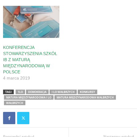
KONFERENCJA
STOWARZYSZENIA SZKÓŁ
IB Z MATURĄ
MIĘDZYNARODOWĄ W
POLSCE
4 marca 2019
TAGI
1LO
DEMOKRACJA
I LO WAŁBRZYCH
KONKURSY
MATURA MIĘDZYNARODOWA I LO
MATURA MIĘDZYNARODOWA WAŁBRZYCH
WAŁBRZYCH
Poprzedni artykuł
Następny artykuł