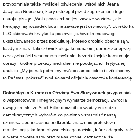
przypomniała także myślicieli oświecenia, wśród nich Jeana
Jacquesa Rousseau, który ostrzegał przed zagrożeniami tego
ustroju, pisząc: „Wola powszechna jest zawsze właściwa, ale
kierujący nią rozsądek ludu nie zawsze jest oświecony”. Dyrektorka
I LO skierowała krytykę ku postawie „człowieka masowego”,
ukształtowanego przez popkulturę, którego drobinki obecne są w
każdym z nas. Taki człowiek ulega komunałom, uproszczonej wizji
rzeczywistości i schematom myślenia, bezrefleksyjnie konsumuje
obrazy i krótkie przekazy medialne, nie poddając ich krytycznej
analizie. „My jednak potrafimy myśleć samodzielnie i dziś chcemy
to Państwu pokazać” tymi słowami oficjalnie otworzyła konferencję.
Dolnośląska Kuratorka Oświaty Ewa Skrzywanek
przypomniała
o wspólnotowym i integracyjnym wymiarze demokracji. Zwróciła
uwagę na fakt, że Adolf Hitler doszedł do władzy w drodze
demokratycznych wyborów, co powinno wzmacniać naszą
czujność. Jednocześnie podkreśliła znaczenie protestów i
manifestacji jako form obywatelskiego nacisku, które odegrały rolę
w walce o wolne sądy oraz prawa kobiet. Zaznaczyła, że