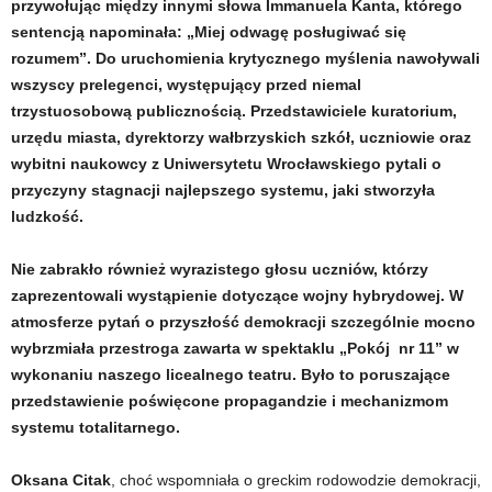
przywołując między innymi słowa Immanuela Kanta, którego
sentencją napominała: „Miej odwagę posługiwać się
rozumem”. Do uruchomienia krytycznego myślenia nawoływali
wszyscy prelegenci, występujący przed niemal
trzystuosobową publicznością. Przedstawiciele kuratorium,
urzędu miasta, dyrektorzy wałbrzyskich szkół, uczniowie oraz
wybitni naukowcy z Uniwersytetu Wrocławskiego pytali o
przyczyny stagnacji najlepszego systemu, jaki stworzyła
ludzkość.
Nie zabrakło również wyrazistego głosu uczniów, którzy
zaprezentowali wystąpienie dotyczące wojny hybrydowej. W
atmosferze pytań o przyszłość demokracji szczególnie mocno
wybrzmiała przestroga zawarta w spektaklu „Pokój nr 11” w
wykonaniu naszego licealnego teatru. Było to poruszające
przedstawienie poświęcone propagandzie i mechanizmom
systemu totalitarnego.
Oksana Citak
, choć wspomniała o greckim rodowodzie demokracji,