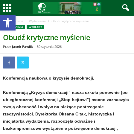
Otwórz pasek narzędzi
Strona główna
Wydarzenia
Obudź krytyczne myślenie
WYDARZENIA
WYKŁADY
Obudź krytyczne myślenie
Przez
Jacek Pawlik
-
30 stycznia 2026
Konferencja naukowa o kryzysie demokracji.
Konferencją „Kryzys demokracji” nasza szkoła ponownie (po
ubiegłorocznej konferencji „Stop hejtowi”) mocno zaznaczyła
swoją obecność i wpływ na bieżące postrzeganie
rzeczywistości. Dyrektorka Oksana Citak, historyczka i
inicjatorka wydarzenia, rozpoczęła odważne i
bezkompromisowe wystąpienie poświęcone demokracji,