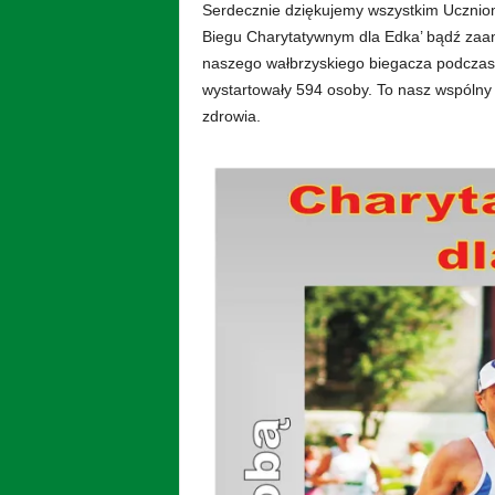
k
Serdecznie dziękujemy wszystkim Uczniom 
s
Biegu Charytatywnym dla Edka’ bądź zaan
z
naszego wałbrzyskiego biegacza podczas d
t
wystartowały 594 osoby. To nasz wspólny wi
a
zdrowia.
ł
c
ą
c
e
z
O
d
d
z
i
a
ł
a
m
i